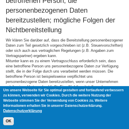
betroffenen Person, die
personenbezogenen Daten
bereitzustellen; mögliche Folgen der
Nichtbereitstellung
Wir klären Sie darüber auf, dass die Bereitstellung personenbezogener
Daten zum Teil gesetzlich vorgeschrieben ist (z.B. Steuervorschriften)
oder sich auch aus vertraglichen Regelungen (z.B. Angaben zum
Vertragspartner) ergeben kann.
Mitunter kann es zu einem Vertragsschluss erforderlich sein, dass
eine betroffene Person uns personenbezogene Daten zur Verfügung
stellt, die in der Folge durch uns verarbeitet werden müssen. Die
betroffene Person ist beispielsweise verpflichtet uns
personenbezogene Daten bereitzustellen, wenn unser Unternehmen
mit ihr einen Vertrag abschließt. Eine Nichtbereitstellung der
Um unsere Webseite für Sie optimal gestalten und fortlaufend verbessern
personenbezogenen Daten hätte zur Folge, dass der Vertrag mit dem
zu können, verwenden wir Cookies. Durch die weitere Nutzung der
Betroffenen nicht geschlossen werden könnte.
Webseite stimmen Sie der Verwendung von Cookies zu. Weitere
Vor einer Bereitstellung personenbezogener Daten durch den
Informationen erhalten Sie in unserer Datenschutzerklärung.
Betroffenen muss sich der Betroffene an einen unserer Mitarbeiter
Datenschutzerklärung
wenden. Unser Mitarbeiter klärt den Betroffenen einzelfallbezogen
darüber auf, ob die Bereitstellung der personenbezogenen Daten
OK
gesetzlich oder vertraglich vorgeschrieben oder für den
Vertragsabschluss erforderlich ist, ob eine Verpflichtung besteht, die